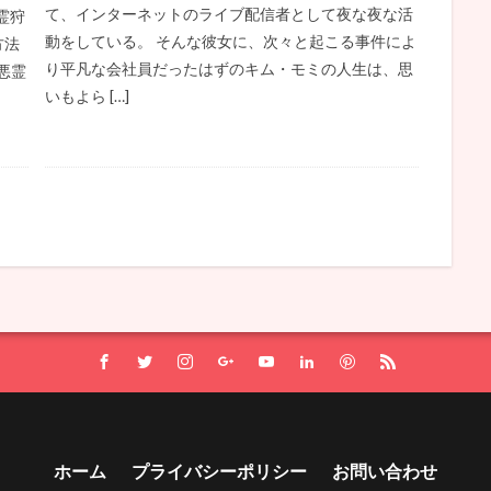
て、インターネットのライブ配信者として夜な夜な活
霊狩
動をしている。 そんな彼女に、次々と起こる事件によ
方法
り平凡な会社員だったはずのキム・モミの人生は、思
悪霊
いもよら […]
ホーム
プライバシーポリシー
お問い合わせ