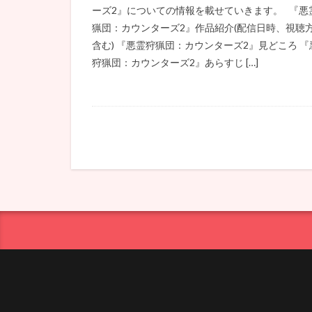
ーズ2』についての情報を載せていきます。 『悪
猟団：カウンターズ2』作品紹介(配信日時、視聴
含む) 『悪霊狩猟団：カウンターズ2』見どころ 『
狩猟団：カウンターズ2』あらすじ […]