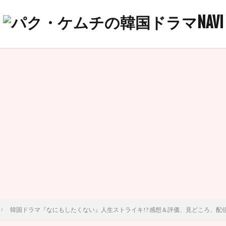
韓国ドラマ『なにもしたくない』人生ストライキ!? 感想＆評価、見どころ、配