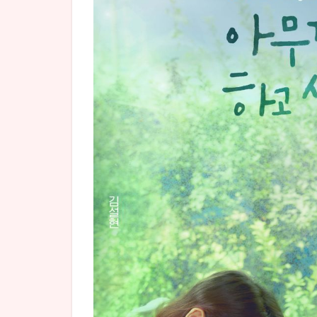
2.1
韓国
ドラ
マ
『何
もし
たく
な
い』
U-
NEXT
でも
配信
決定
3
韓
国ドラ
マ『サ
マース
トライ