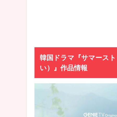
にも
した
くな
い』
原作
(何も
した
くな
い)
韓国ドラマ『サマースト
2
い
つか
い）』作品情報
ら!?
『サマ
ースト
ライク
（なに
もした
くな
い）』
配信日
時