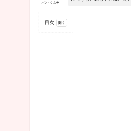
パク・ケムチ
目次
1
韓
国ドラ
マ『サ
マース
トライ
ク（な
にもし
たくな
い）』
作品情
報
1.1
韓国
ドラ
マ
『な