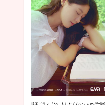
ク（な
にもし
たくな
い）』
視聴前
の感想
＆評価
3.1
何も
した
くな
い若
者が
繰り
広げ
る話
と癒
しに
期待
3.2
韓国ドラマ『なにもしたくない』の作品情報