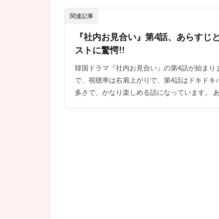
内お
見合
関連記事
い』
第5話
『社内お見合い』第4話、あらすじと
はソ
ストに驚愕!!
ンフ
ンも
韓国ドラマ『社内お見合い』の第4話が始まりまし
活躍
で、視聴率は右肩上がりで、第4話はドキドキ
でカ
多さで、かなり楽しめる話になっています。 あら
ッコ
イ
イ!!
3.2
『社
内お
見合
い(第
5
話)』
感想
☆ハ