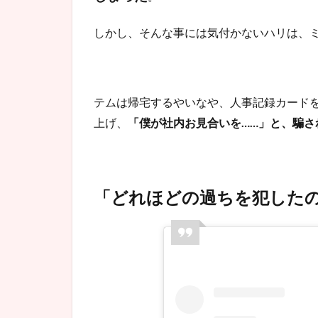
ップ(社
会人白
しかし、そんな事には気付かないハリは、
書)
3.3
パワ
ハラ
テムは帰宅するやいなや、人事記録カード
炸
裂!?
上げ、
「僕が社内お見合いを……」と、騙さ
テム
の不
器用
過ぎ
「どれほどの過ちを犯したの
る怒
り方
がカ
ワイ
イ
3.4
『社
内お