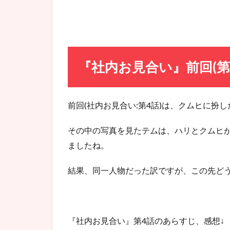
第5
話あ
らす
じ
3
『社内お見合い』前回(第
パワ
ハラ
炸
裂!
前回(社内お見合い:第4話)は、クムヒに扮
『社
内お
見合
その中の写真を見たテムは、ハリとクムヒ
い』
ましたね。
第5
話を
結果、同一人物だった訳ですが、この先どう
観た
感想
☆
3.1
『社内お見合い』第4話のあらすじ、感想↓
『社