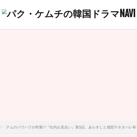
テムのパワハラが炸裂!?『社内お見合い』第5話、あらすじと感想※ネタバレ有