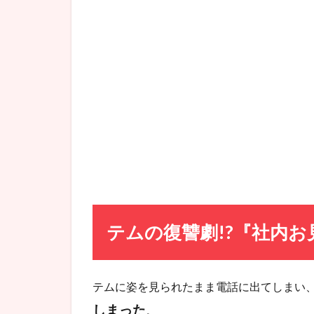
リ(キ
ム・
セジ
ョン)
がと
にか
く可
愛い
過ぎ
た…
3.2.1
「シ
ン・ハ
リ」ジ
テムの復讐劇!?『社内お
ーオー
フード
念創立
記念式
テムに姿を見られたまま電話に出てしまい
典の欠
席ステ
しまった
。