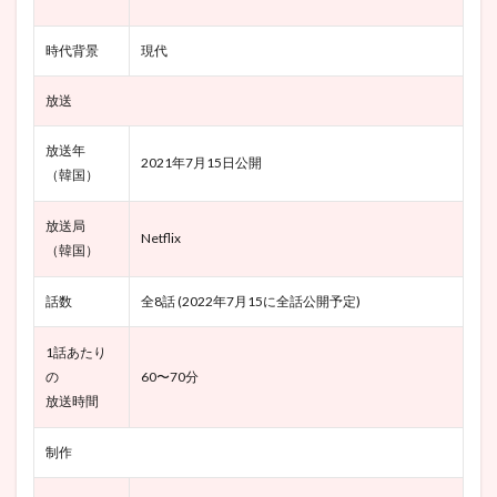
見や
すい
展開
時代背景
現代
5.1.1
『再婚
放送
ゲー
ム』で
放送年
面白か
2021年7月15日公開
（韓国）
った回
6
放送局
『再
Netflix
（韓国）
婚ゲ
ーム
（ブ
話数
全8話 (2022年7月15に全話公開予定)
ラッ
クの
1話あたり
花
嫁)』
の
60〜70分
最後
放送時間
まで
観た
制作
感想
＆評
価