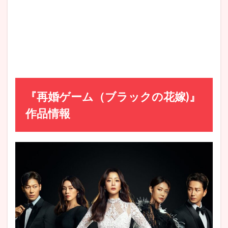
2
『再
婚ゲ
ーム
（ブ
ラッ
クの
花
嫁)』
主な
『再婚ゲーム（ブラックの花嫁)』
登場
人物
作品情報
(キャ
スト)
＆相
関図
2.1
『再
婚ゲ
ー
ム』
主要
なサ
ブキ