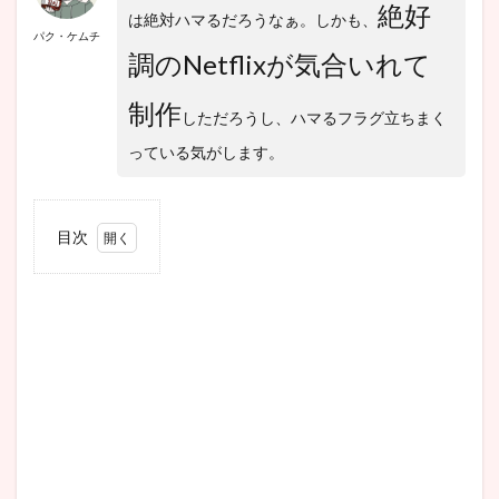
絶好
は絶対ハマるだろうなぁ。しかも、
パク・ケムチ
調のNetflixが気合いれて
制作
しただろうし、ハマるフラグ立ちまく
っている気がします。
目次
1
『再
婚ゲ
ーム
（ブ
ラッ
クの
花
嫁)』
作品
情報