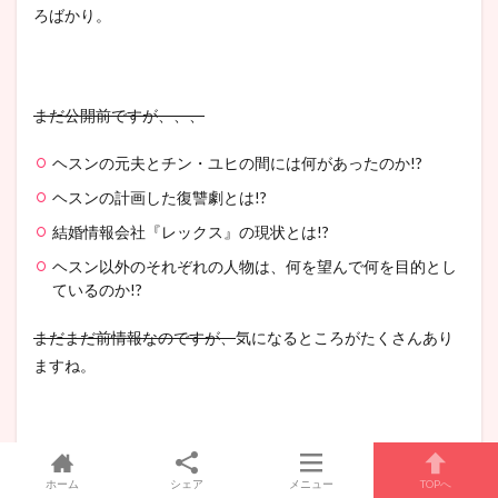
ろばかり。
まだ公開前ですが、、、
ヘスンの元夫とチン・ユヒの間には何があったのか!?
ヘスンの計画した復讐劇とは!?
結婚情報会社『レックス』の現状とは!?
ヘスン以外のそれぞれの人物は、何を望んで何を目的とし
ているのか!?
まだまだ前情報なのですが、
気になるところがたくさんあり
ますね。
あえて『再婚ゲーム』の見ど
そこで、
ホーム
シェア
メニュー
TOPへ