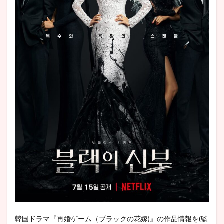
ャス
ト
3
どん
な
話!?
『再
婚ゲ
ーム
（ブ
ラッ
クの
花
嫁)』
あら
すじ
4
『再婚
ゲーム
（ブラ
ックの
花
嫁)』“視
韓国ドラマ『再婚ゲーム（ブラックの花嫁)』の作品情報を(監