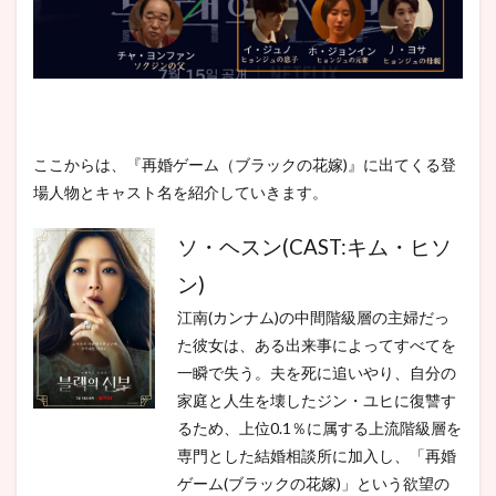
ここからは、『再婚ゲーム（ブラックの花嫁)』に出てくる登
場人物とキャスト名を紹介していきます。
ソ・ヘスン(CAST:キム・ヒソ
ン)
江南(カンナム)の中間階級層の主婦だっ
た彼女は、ある出来事によってすべてを
一瞬で失う。夫を死に追いやり、自分の
家庭と人生を壊したジン・ユヒに復讐す
るため、上位0.1％に属する上流階級層を
専門とした結婚相談所に加入し、「再婚
ゲーム(ブラックの花嫁)」という欲望の