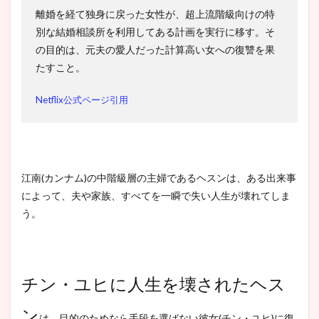
離婚を経て独身に戻った女性が、超上流階級向けの特
別な結婚相談所を利用してある計画を実行に移す。そ
の目的は、元夫の愛人だった計算高い女への復讐を果
たすこと。
Netflix公式ページ引用
江南(カンナム)の中階級層の主婦であるヘスンは、ある出来事
によって、夫や家族、すべてを一瞬で失い人生が壊れてしま
う。
チン・ユヒに人生を壊されたヘス
ン
は、目的のためなら手段を選ばない彼女(チン・ユヒ)に復