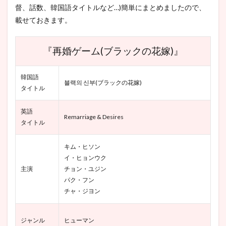
聴する
督、話数、韓国語タイトルなど…)簡単にまとめましたので、
前”の感
載せておきます。
想
5
『再
『再婚ゲーム(ブラックの花嫁)』
婚ゲ
ーム
（ブ
韓国語
ラッ
블랙의 신부(ブラックの花嫁)
タイトル
クの
花
嫁)』
英語
Remarriage & Desires
見ど
タイトル
ころ
5.1
キム・ヒソン
『再
イ・ヒョンウク
婚ゲ
主演
チョン・ユジン
ー
パク・フン
ム』
ドロ
チャ・ジヨン
ドロ
系だ
けど
ジャンル
ヒューマン