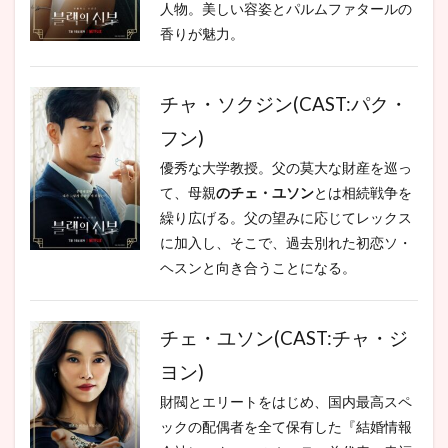
人物。美しい容姿とパルムファタールの
香りが魅力。
チャ・ソクジン(CAST:パク・
フン)
優秀な大学教授。父の莫大な財産を巡っ
て、母親
のチェ・ユソン
とは相続戦争を
繰り広げる。父の望みに応じてレックス
に加入し、そこで、過去別れた初恋ソ・
ヘスンと向き合うことになる。
チェ・ユソン(CAST:チャ・ジ
ヨン)
財閥とエリートをはじめ、国内最高スペ
ックの配偶者を全て保有した『結婚情報