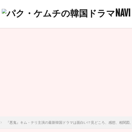
『悪鬼』キム・テリ主演の最新韓国ドラマは面白い!? 見どころ、感想、相関図、