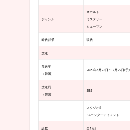
な登
場人
オカルト
物
ジャンル
ミステリー
ヒューマン
6.1.1
ク・サ
時代背景
現代
ニョン
(CAST:
キム・
放送
テリ)
放送年
6.1.2
2023年6月23日 〜 7月29日(予
（韓国）
ヘサン
(CAST:
放送局
オ・ジ
SBS
ョンセ)
（韓国）
6.1.3
スタジオS
イ・ホ
BAエンターテイメント
ンセ
(CAST:
話数
全12話
ホン・