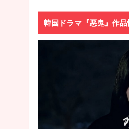
見ど
ころ
感想
韓国ドラマ『悪鬼』作品
＆評
価
4
どん
な
話!?
韓国
ドラ
マ
『悪
鬼』
あら
すじ
5
韓国
ドラ
マ