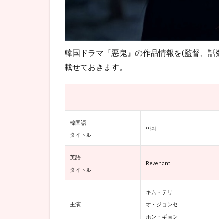
『悪
鬼』
相関
図
韓国ドラマ『悪鬼』の作品情報を(監督、話
6
載せておきます。
韓国
ドラ
マ
『悪
鬼』
キャ
韓国語
スト
악귀
タイトル
＆登
場人
英語
物紹
Revenant
介
タイトル
6.1
キム・テリ
『悪
主演
オ・ジョンセ
鬼』
ホン・ギョン
主要