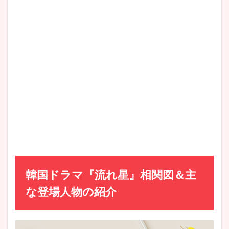
『流
れ
星』
はラ
ブコ
メの
王道
が全
て詰
め込
まれ
てい
る!?
4.7
⑦涙
して
しま
う!?脇
韓国ドラマ『流れ星』相関図＆主
役の
な登場人物の紹介
スト
ーリ
ーに
も注
目