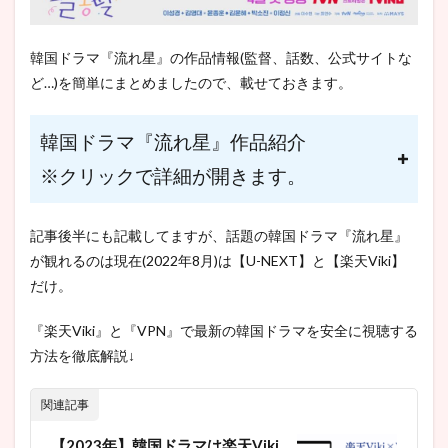
（cast：
キム·ヨ
ンデ）
韓国ドラマ『流れ星』の作品情報(監督、話数、公式サイトな
3.3
ど…)を簡単にまとめましたので、載せておきます。
カン·ユ
ソン
（cast：
韓国ドラマ『流れ星』作品紹介
ユン·ジ
ョンフ
※クリックで詳細が開きます。
ン）
3.4
記事後半にも記載してますが、話題の韓国ドラマ『流れ星』
パク・
ホヨン
が観れるのは現在(2022年8月)は【U-NEXT】と【楽天Viki】
（cast：
だけ。
キム・
ユン
ヘ）
『楽天Viki』と『VPN』で最新の韓国ドラマを安全に視聴する
方法を徹底解説↓
3.5
ドスヒ
ョク
関連記事
（cast：
イ・ジ
【2023年】韓国ドラマは楽天Viki