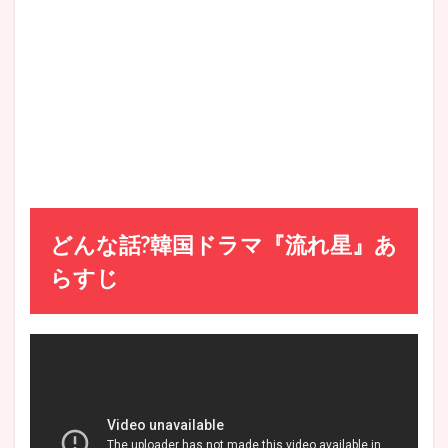
務所
の様
子が
垣間
見ら
れる
4.2
②テ
ソン
のキ
ャラ
が滑
どんな話?韓国ドラマ『流れ星』あ
稽で
面白
らすじ
い
4.3
③ハ
ンビ
ョル
の変
化に
注目
ッ!!