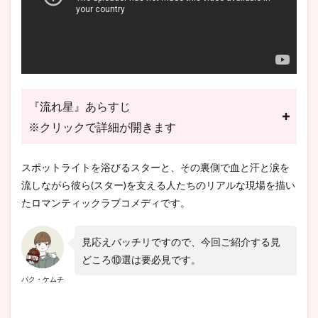
4.4
④ハ
ンビ
ョル
のフ
ァッ
ショ
『流れ星』あらすじ
ンが
素敵
※クリックで詳細が開きます
4.5
⑤『流
スポットライトを浴びるスターと、その裏側で血と汗と涙を
れ星』
流しながら彼ら(スター)を支える人たちのリアルな現場を描い
は“コ
メディ
たロマンティックラブコメディです。
も満
載”で
大爆笑
見応えバッチリですので、今回ご紹介する見
必至!!
どころ⑩選は要必見です。
4.6
パク・ケムチ
⑥韓
国ド
ラマ