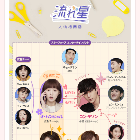
4.8
⑧『女
神降
臨』の
ムン・
ガヨン
が第6
話に出
演!?カ
メオ出
演が凄
過ぎる
4.9
⑨軽
快な
ostの
メロ
ディ
に心
が弾
む
4.10