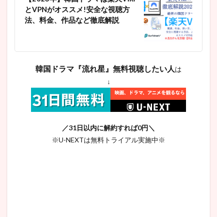
ョンシ
とVPNがオススメ!安全な視聴方
ン）
法、料金、作品など徹底解説
4
韓国
ドラ
マ
『流
韓国ドラマ『流れ星』無料視聴したい人
は
れ
星』
↓
感想
＆見
どこ
ろポ
イン
／31日以内に解約すれば0円＼
ト⑩
選を
※U-NEXTは無料トライアル実施中※
紹介
4.1
①一
般人
が知
らな
い芸
能事