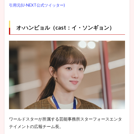
マ『流
引用元(U-NEXT公式ツイッター)
れ星』
の配信
はU-
NEXTだ
オ·ハンビョル（cast：イ・ソンギョン）
け!?
Netflix
や
Amazon
は!?
ワールドスターが所属する芸能事務所スターフォースエンタ
テイメントの広報チーム長。