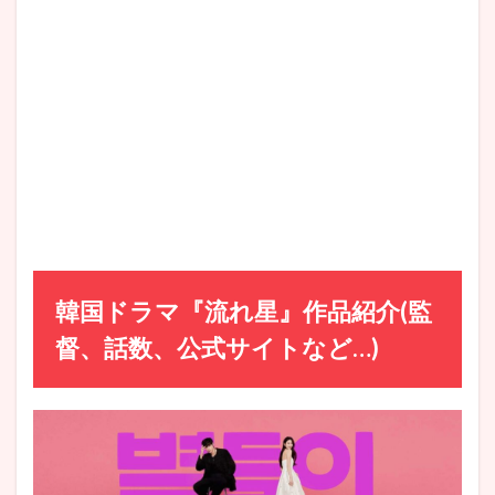
作品
紹介
(監
督、
話
数、
公式
サイ
トな
ど…)
2
どん
な
話?
韓国ドラマ『流れ星』作品紹介(監
韓国
ドラ
督、話数、公式サイトなど…)
マ
『流
れ
星』
あら
すじ
3