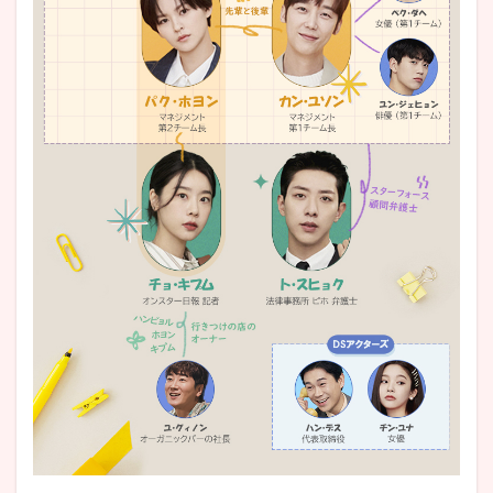
⑩韓国
ドラマ
『流れ
星』各
話の“エ
ピロー
グ”も見
どころ
5
韓国
ドラ
マ
『流
れ
星』
の見
どこ
ろ＆
感想
まと
め
6
韓
国ドラ