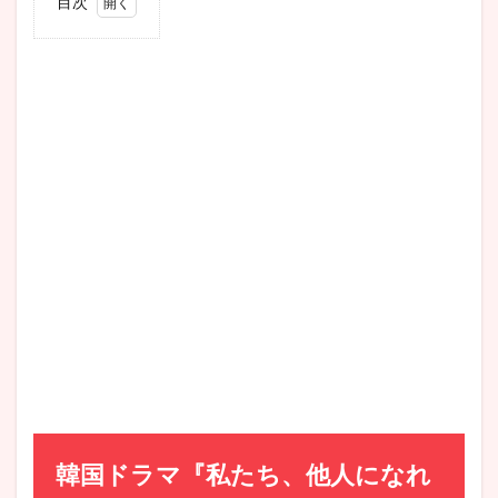
目次
1
韓国ド
ラマ
『私た
ち、他
人にな
れるか
な？』
作品情
報
2
いつか
ら!?
『私た
ち、他
人にな
れるか
な？』
配信日
時とサ
ービス
韓国ドラマ『私たち、他人になれ
紹介