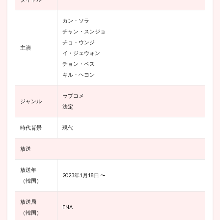
『私た
ち、他
人にな
カン・ソラ
れるか
チャン・スンジョ
な？』
チョ・ウンジ
カメオ
主演
イ・ジェウォン
出演
チョン・ベス
4
キル・ヘヨン
どんな
話!? 韓
ラブコメ
国ドラ
ジャンル
法定
マ『私
たち、
他人に
時代背景
現代
なれる
か
放送
な？』
あらす
じ
放送年
2023年1月18日 〜
（韓国）
5
韓国ド
放送局
ラマ
ENA
『私た
（韓国）