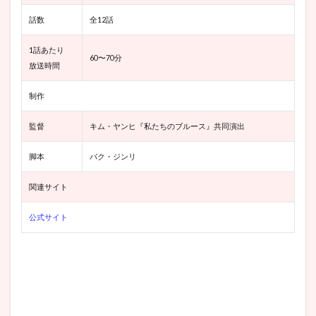
ち、他
人にな
話数
全12話
れるか
な？』
1話あたり
相関図
60〜70分
放送時間
6
韓国ド
制作
ラマ
『私た
監督
キム・ヤンヒ『私たちのブルース』共同演出
ち、他
人にな
れるか
脚本
パク・ジンリ
な？』
キャス
関連サイト
ト＆登
場人物
紹介
公式サイト