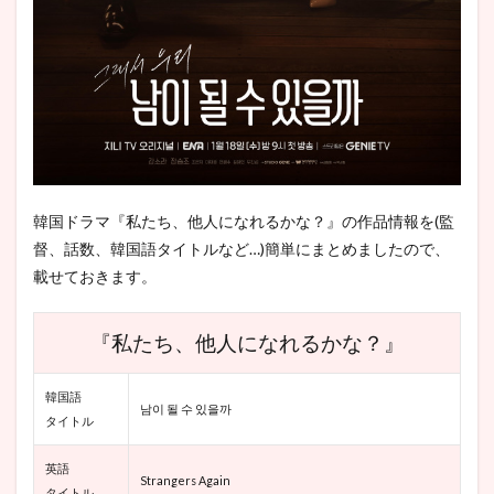
3.1
『私た
ち、他
人にな
れるか
な？』
様々な
離婚問
題を取
り扱っ
ている
韓国ドラマ『私たち、他人になれるかな？』の作品情報を(監
3.2
督、話数、韓国語タイトルなど…)簡単にまとめましたので、
『私た
載せておきます。
ち、他
人にな
れるか
『私たち、他人になれるかな？』
な？』
未熟な
愛の形
韓国語
から勇
남이 될 수 있을까
気をも
タイトル
らえる
英語
3.3
Strangers Again
タイトル