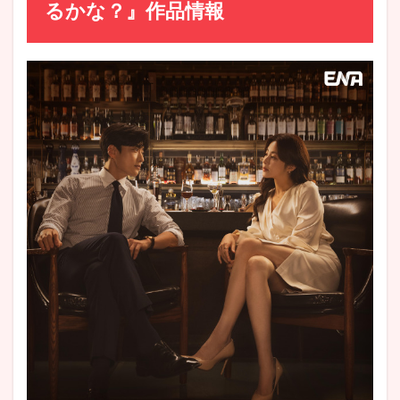
るかな？』作品情報
2.1
韓国ド
ラマ
『私た
ち、他
人にな
れるか
な？』
が見れ
る動画
配信サ
ービス
3
韓国ド
ラマ
『私た
ち、他
人にな
れるか
な？』
見どこ
ろ感想
＆評価