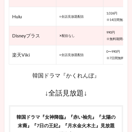
ハ・ヨ
ンジュ
1,026円
(CAST:
Hulu
○全話見放題配信
オム・
※14日間無料お
ヒョン
ギョン)
990円
Disneyプラス
✕配信なし
※無料期間なし
6.1.4
ムン・
ジェサ
0〜990円
楽天Viki
○全話見放題配信
ン
※7日間無料お試
(CAST:
キム・
ヨンミ
韓国ドラマ『かくれんぼ』
ン)
6.2
↓全話見放題↓
ミ
ン・
チェ
リン
周辺
韓国ドラマ『女神降臨』『赤い袖先』『太陽の
人物
末裔』『7日の王妃』『月水金火木土』見放題
6.2.1