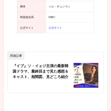
『か
くれ
脚本
ソル・ギョンウン
ん
ぼ』
MBC
韓国放送局
マク
チャ
ン系
公式
サイト
公式サイト
の復
讐
劇“あ
るあ
る”も
詰め
関連記事
込ま
れて
『イブ』ソ・イェジ主演の最新韓
いる
国ドラマ、最終回まで見た感想＆
3.4
キャスト、相関図、見どころ紹介
『か
くれ
ん
ぼ』
ウニ
ョク…
ヨン