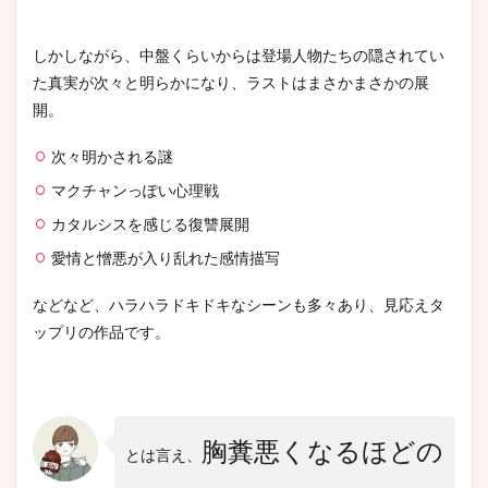
ン)
6.5.3
しかしながら、中盤くらいからは登場人物たちの隠されてい
チェ菩
た真実が次々と明らかになり、ラストはまさかまさかの展
薩
(CAST:
開。
イ・ヨ
ンノ)
次々明かされる謎
7
マクチャンっぽい心理戦
韓国
カタルシスを感じる復讐展開
ドラ
マ
愛情と憎悪が入り乱れた感情描写
『か
くれ
ん
などなど、ハラハラドキドキなシーンも多々あり、見応えタ
ぼ』
ップリの作品です。
最後
まで
視聴
した
感想
胸糞悪くなるほどの
7.1
とは言え、
韓国