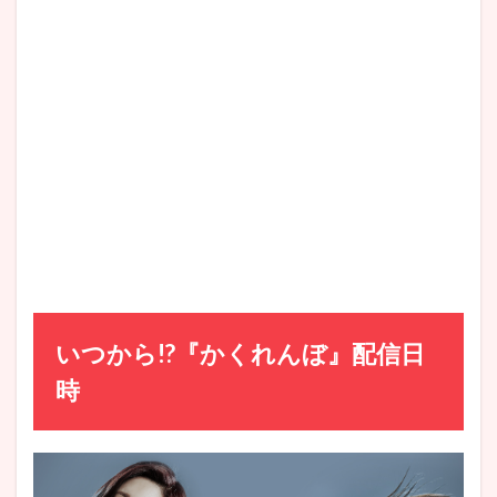
ジュ…
ジェ
サン…
魅力
的な
登場
人物
たち
4
どん
な
話!?
韓国
ドラ
マ
『か
くれ
いつから!?『かくれんぼ』配信日
ん
ぼ』
時
あら
すじ
5
韓国