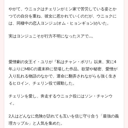
やがて、ウニョクはチェリンがミン家で苦労している姿とか
つての自分を重ね、彼女に惹かれていくのだが、ウニョクに
は、同棲中の恋人ヨンジュ(オム・ヒョンギョン)がいた。
実はヨンジュこそが行方不明になったスアで…。
愛憎劇の女王イ・ユリが『私はチャン・ボリ!』以来、実に4
年ぶりにMBCの週末枠に登場した作品。欲望や秘密、愛憎が
入り乱れる物語のなかで、運命に翻弄されながらも強く生き
るヒロイン、チェリン役で躍動した。
チェリンを愛し、奔走するウニョク役にはソン・チャンウ
ィ。
2人はどんなに危険が訪れても互いを信じ守り合う「最強の義
理カップル」と人気を集めた。