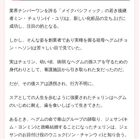
業界ナンバーワンを誇る「メイクパシフィック」の若き後継
者ミン・ チェリン(イ・ユリ)は、新しい化粧品の立ち上げに
成功し、注目の的となる。
しかし、そんな姿を創業者であり実権を握る祖母へグム(チョ
ン・ヘソン)は苦々しい目で見ていた。
実はチェリン、幼い頃、病弱 なヘグムの孫スアを守るための
身代わりとして、養護施設から引き取られた女だったのだ。
だが、その後スアは誘拐され、行方不明に。
スアとしての人生を歩むように強要されたチェリンはヘグム
のいじめに耐え、歯を食いしばって生きてきた。
あるとき、ヘグムの命で泰山グループの跡取り、ジェサン(キ
ム・ヨンミン)と政略結婚することになったチェリンは、ジェ
サンのお目付け役のウニョク(ソン・チャンウィ)と知り合う。