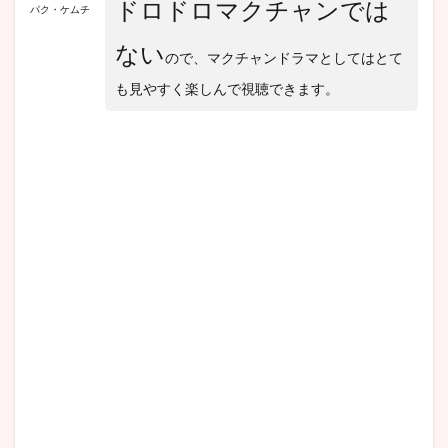
ドロドロマクチャンでは
ドラ
パク・ケムチ
マ
『福
ない
ので、マクチャンドラマとしてはとて
寿
草』
も見やすく楽しんで視聴できます。
の
イ・
ユ
リ、
演技
が絶
妙
7.2
『か
くれ
ん
ぼ』
面白
いの
は何
話!?