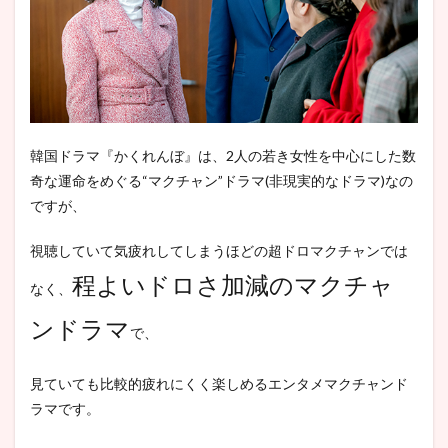
6.5
『か
くれ
ん
ぼ』
その
他の
登場
韓国ドラマ『かくれんぼ』は、2人の若き女性を中心にした数
人物
奇な運命をめぐる“マクチャン”ドラマ(非現実的なドラマ)なの
6.5.1
ですが、
チョ・
ピルド
ゥ
視聴していて気疲れしてしまうほどの超ドロマクチャンでは
(CAST:
程よいドロさ加減のマクチャ
イ・ウ
なく、
ォンジ
ョン)
ンドラマ
で、
6.5.2
ペク・
見ていても比較的疲れにくく楽しめるエンタメマクチャンド
ドフン
(CAST:
ラマです。
アン・
ボヒョ