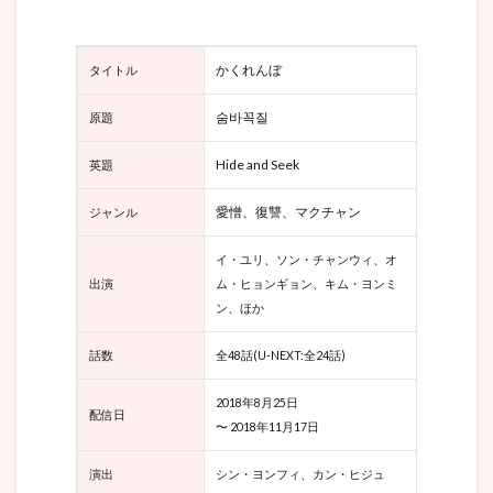
次々
と明
るみ
に出
かくれんぼ
タイトル
る怒
涛の
숨바꼭질
原題
展開
3.2
Hide and Seek
英題
韓国
ドラ
愛憎、復讐、マクチャン
ジャンル
マ
『か
イ・ユリ、ソン・チャンウィ、オ
くれ
ん
出演
ム・ヒョンギョン、キム・ヨンミ
ぼ』
ン、ほか
ツッ
コミ
話数
全48話
(U-NEXT:全24話)
どこ
ろと
注目
2018年8月25日
配信日
ポイ
〜 2018年11月17日
ント
3.3
演出
シン・ヨンフィ、カン・ヒジュ