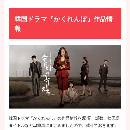
配信
日時
3
韓国ドラマ『かくれんぼ』作品情
韓国
報
ドラ
マ
『か
くれ
ん
ぼ』
見ど
ころ
＆評
価
3.1
『か
くれ
ん
ぼ』
隠さ
れた
韓国ドラマ『かくれんぼ』の作品情報を(監督、話数、韓国語
真相
タイトルなど…)簡単にまとめましたので、載せておきます。
が