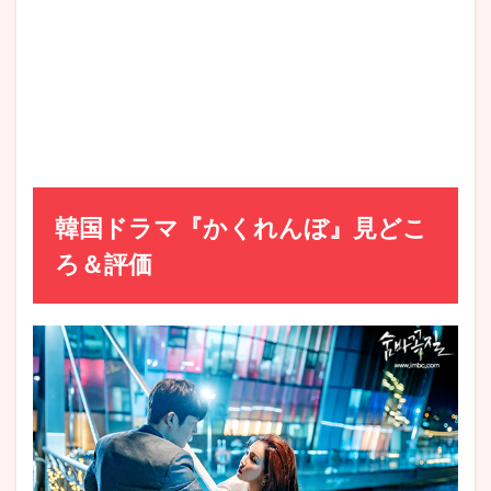
キム秘
書
(CAST:
ユン・
ダギョ
ン)
6.3
ヨン
ジュ
周辺
の人
韓国ドラマ『かくれんぼ』見どこ
物
ろ＆評価
6.3.1
ト・ヒ
ョンス
ク
(CAST:
ソ・ジ
ュヒ)
6.3.2
ハ・グ
ムジュ