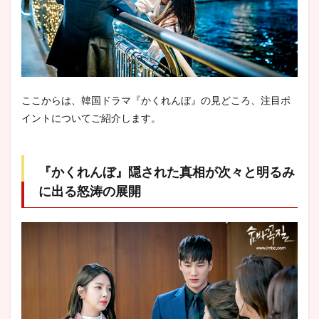
(CAST:
キム・
ヘジ)
6.3.3
ハ・ド
ンジュ
(CAST:
ここからは、韓国ドラマ『かくれんぼ』の見どころ、注目ポ
チェ・
ヒジン)
イントについてご紹介します。
6.4
ジェ
サン
『かくれんぼ』隠された真相が次々と明るみ
周辺
に出る怒涛の展開
の人
物
6.4.1
ムン・
テサン
(CAST:
ユン・
ジュサ
ン)