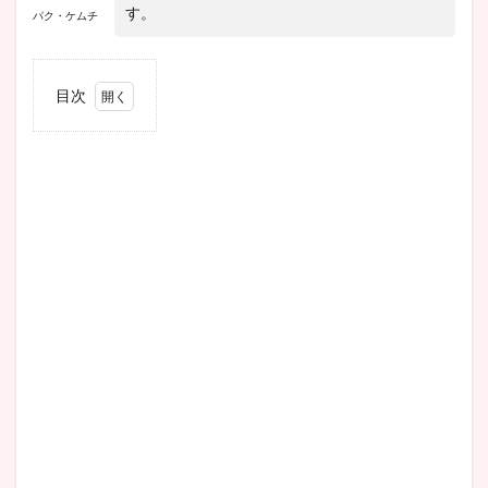
す。
パク・ケムチ
目次
1
韓国
ドラ
マ
『か
くれ
ん
ぼ』
作品
情報
2
いつ
か
ら!?
『か
くれ
ん
ぼ』