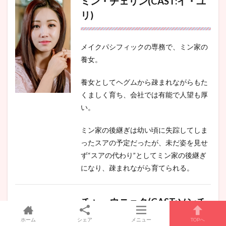
ミン・チェリン(CAST:イ・ユ
リ)
メイクパシフィックの専務で、ミン家の
養女。
養女としてヘグムから疎まれながらもた
くましく育ち、会社では有能で人望も厚
い。
ミン家の後継ぎは幼い頃に失踪してしま
ったスアの予定だったが、未だ姿を見せ
ず“スアの代わり”としてミン家の後継ぎ
になり、疎まれながら育てられる。
チャ・ウニョク(CAST:ソンチ
ャン)
ホーム
シェア
メニュー
TOPへ