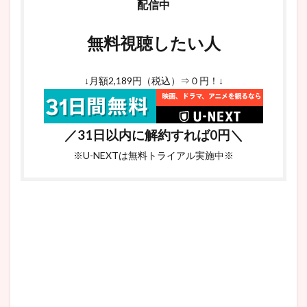
配信中
パク・
ヘラン
(CAST:
無料視聴したい人
チョ・
ミリョ
ン)
↓月額2,189円（税込）⇒０円！↓
6.2.2
ナ・ヘ
グム
(CAST:
／31日以内に解約すれば0円＼
チョ
ン・ヘ
※U-NEXTは無料トライアル実施中※
ソン)
6.2.3
ミン・
ジュン
シク
(CAST:
イ・ジ
ョンウ
ォン)
6.2.4