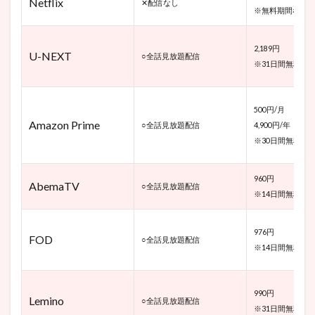
Netflix
✕配信なし
※無料期間なし
くれ
ん
ぼ』
2,189円
主要
U-NEXT
○全話見放題配信
な登
※31日間無料お
場人
物
6.1.1
500円/月
Amazon Prime
ミン・
○全話見放題配信
4,900円/年
チェリ
※30日間無料お
ン
(CAST:
イ・ユ
960円
AbemaTV
○全話見放題配信
リ)
※14日間無料お
6.1.2
チャ・
976円
ウニョ
FOD
○全話見放題配信
※14日間無料お
ク
(CAST:
ソンチ
ャン)
990円
Lemino
○全話見放題配信
※31日間無料お
6.1.3