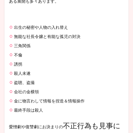
ある展開も多々あります。
出生の秘密や人物の入れ替え
無能な社長令嬢と有能な孤児の対決
三角関係
不倫
誘拐
殺人未遂
盗聴、盗撮
会社の金横領
金に物言わして情報を捏造＆情報操作
最終手段は殺人
不正行為も見事に
愛憎劇や復讐劇にお決まりの