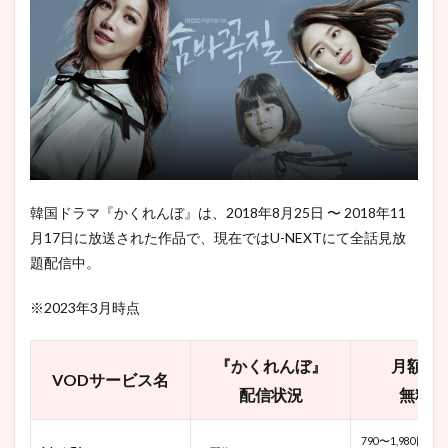
ドラ
マ
『か
くれ
ん
ぼ』
相関
図
6
韓国
ドラ
韓国ドラマ『かくれんぼ』は、2018年8月25日 〜 2018年11
マ
『か
月17日に放送された作品で、現在ではU-NEXTにて全話見放
くれ
題配信中。
ん
ぼ』
キャ
※2023年3月時点
スト
＆登
場人
『かくれんぼ』
月額料
物紹
VODサービス名
配信状況
無料期
介
6.1
790〜1,980円
『か